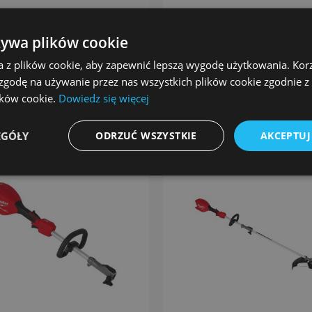
T-0 Podkaszarka
M18 FBCU-0 Podkaszarka
torowa z silnikiem
akumulatorowa Milwaukee
żywa plików cookie
zotkowym Milwaukee
,99 zł
2 246,99 zł
a z plików cookie, aby zapewnić lepszą wygodę użytkowania. Korzy
to:
884,54 zł
Cena netto:
1 826,82 zł
 zgodę na używanie przez nas wszystkich plików cookie zgodnie 
lików cookie.
Dowiedz się więcej
do koszyka
EGÓŁY
ODRZUĆ WSZYSTKIE
AKCEPTUJ
Nowość