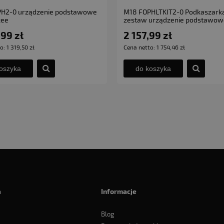
H2-0 urządzenie podstawowe
M18 FOPHLTKIT2-0 Podkaszark
kee
zestaw urządzenie podstawow
podkaszarką akumulatorową
,99 zł
2 157,99 zł
Milwaukee
to:
1 319,50 zł
Cena netto:
1 754,46 zł
oszyka
do koszyka
a
Informacje
Blog