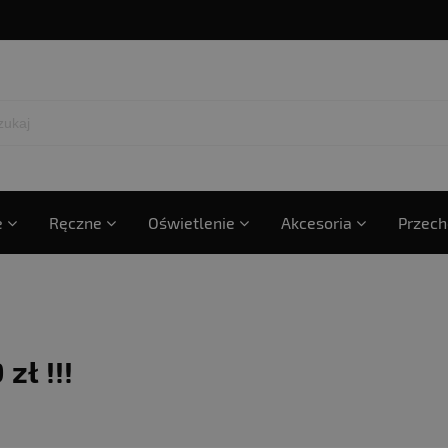
e
Ręczne
Oświetlenie
Akcesoria
Przec
ł !!!