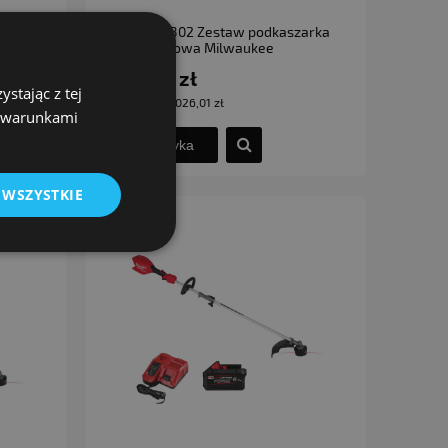
M18 FBCU-802 Zestaw podkaszarka
akumulatorowa Milwaukee
3 721,99 zł
stając z tej
Cena netto:
3 026,01 zł
z warunkami
do koszyka
 WSZYSTKIE