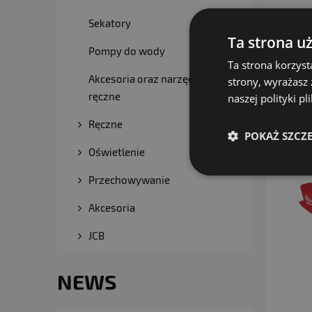
M18 BLL
Sekatory
akumula
Ta strona u
bezszc
Pompy do wody
1 087
Ta strona korzyst
Cena net
Akcesoria oraz narzędzia
strony, wyrażasz
ręczne
naszej polityki p
Ręczne
POKAŻ SZCZ
Oświetlenie
Przechowywanie
Akcesoria
JCB
NEWS