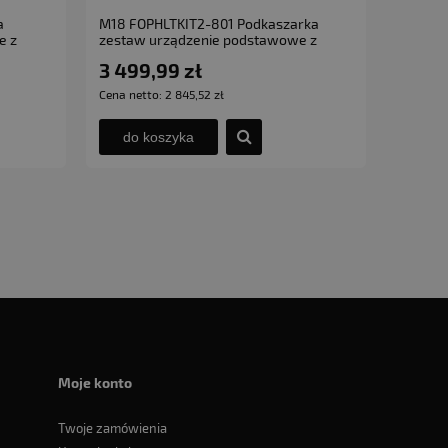
a
M18 FOPHLTKIT2-801 Podkaszarka
e z
zestaw urządzenie podstawowe z
podkaszarką akumulatorową
3 499,99 zł
Milwaukee
Cena netto:
2 845,52 zł
do koszyka
Moje konto
Twoje zamówienia