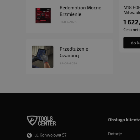
Redemption Mocne
M18 FOP
Milwau
Brzmienie
1 622
01-03-2026
Cena net
do k
Przedłużenie
Gwarancji
24-04-2024
Obsługa klient
Dotacje
ul. Konwojowa 57