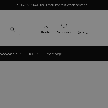
Tel: +48 532 441 609 Email:
kontakt@toolscenter.pl
(pusty)
howywanie
JCB
Promocje